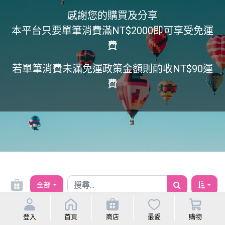
感謝您的購買及分享
本平台只要單筆消費滿NT$2000即可享受免運
費
若單筆消費未滿免運政策金額則酌收NT$90運
費
全部
沒有產品
登入
首頁
商店
最愛
購物