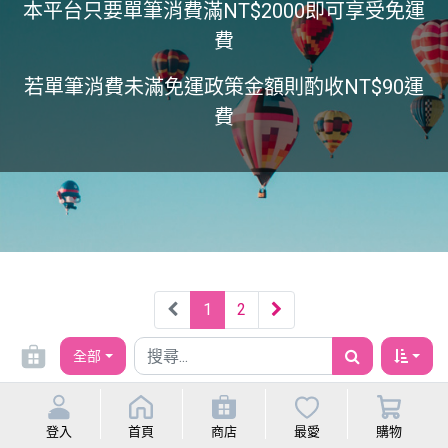
本平台只要單筆消費滿NT$2000即可享受免運
費
若單筆消費未滿免運政策金額則酌收NT$90運
費
1
2
全部
登入
首頁
商店
最愛
購物