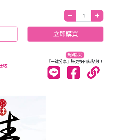
立即購買
規則說明
『一鍵分享』賺更多回饋點數！
比較