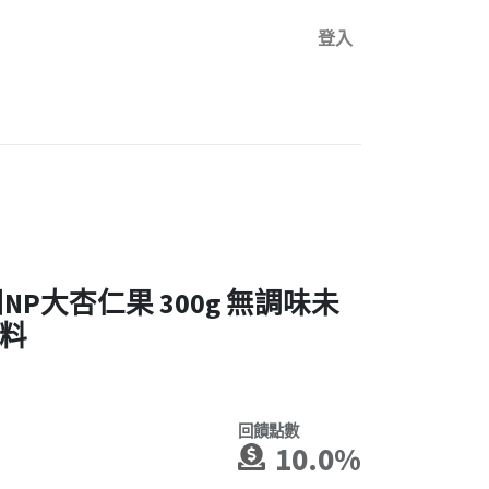
登入
P大杏仁果 300g 無調味未
料
回饋點數
10.0%