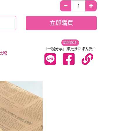
立即購買
規則說明
『一鍵分享』賺更多回饋點數！
比較