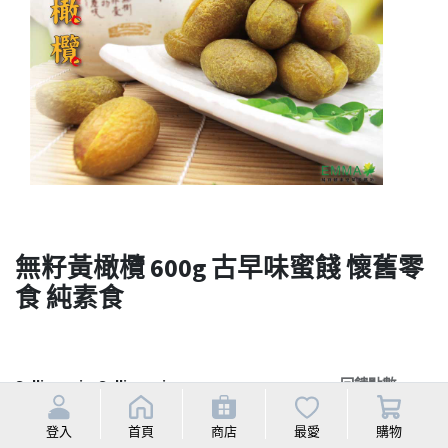
無籽黃橄欖 600g 古早味蜜餞 懷舊零
食 純素食
Selling price
Selling price
回饋點數
Discounted price
5.0%
NT$
200
登入
首頁
商店
最愛
購物