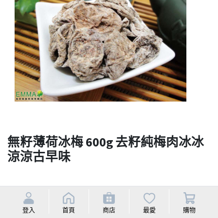
無籽薄荷冰梅 600g 去籽純梅肉冰冰
涼涼古早味
Selling price
Selling price
回饋點數
Discounted price
5.0%
登入
首頁
商店
最愛
購物