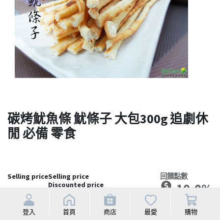
碳烤魷魚條 魷條子 大包300g 追劇休
閒 必備 零食
Selling price
Selling price
回饋點數
Discounted price
10.0%
NT$
105
登入
首頁
商店
最愛
購物