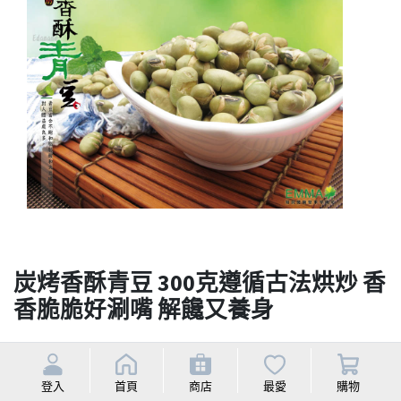
炭烤香酥青豆 300克遵循古法烘炒 香
香脆脆好涮嘴 解饞又養身
Selling price
登入
Selling price
首頁
商店
最愛
回饋點數
購物