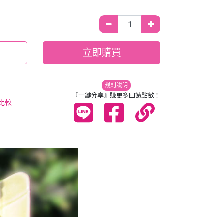
立即購買
規則說明
『一鍵分享』賺更多回饋點數！
比較