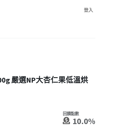
登入
00g 嚴選NP大杏仁果低溫烘
回饋點數
10.0%