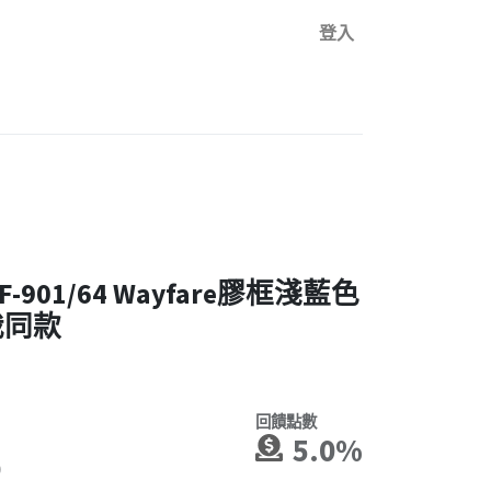
登入
0F-901/64 Wayfare膠框淺藍色
哉同款
回饋點數
5.0%
0