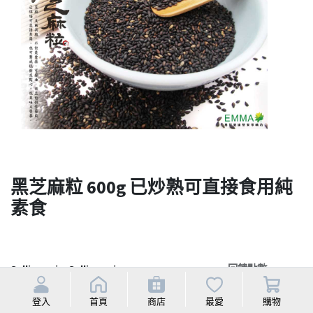
黑芝麻粒 600g 已炒熟可直接食用純
素食
Selling price
Selling price
回饋點數
Discounted price
10.0%
NT$
210
登入
首頁
商店
最愛
購物