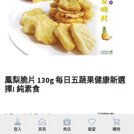
鳳梨脆片 130g 每日五蔬果健康新選
擇! 純素食
Selling price
Selling price
回饋點數
Discounted price
10.0%
NT$
126
登入
首頁
商店
最愛
購物