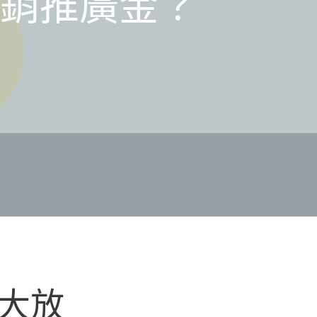
銷推廣金？
」大放