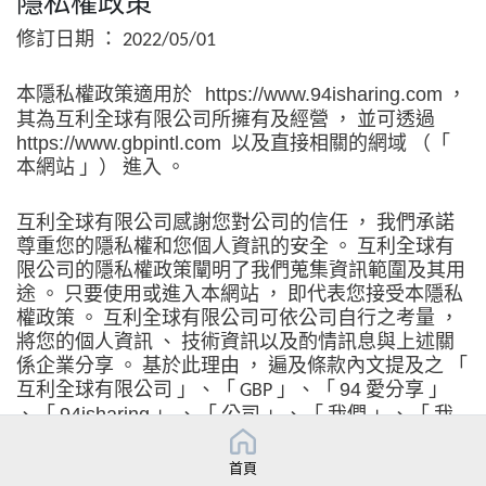
隱私權政策
修訂日期
：
2022/05/01
本隱私權政策適用於
https://www.94isharing.com
，
其為互利全球有限公司所擁有及經營
，
並可透過
https://www.gbpintl.com
以及直接相關的網域
（「
本網站
」）
進入
。
互利全球有限公司感謝您對公司的信任
，
我們承諾
尊重您的隱私權和您個人資訊的安全
。
互利全球有
限公司的隱私權政策闡明了我們蒐集資訊範圍及其用
途
。
只要使用或進入本網站
，
即代表您接受本隱私
權政策
。
互利全球有限公司可依公司自行之考量
，
將您的個人資訊
、
技術資訊以及酌情訊息與上述關
係企業分享
。
基於此理由
，
遍及條款內文提及之
「
互利全球有限公司
」、「
」、「
94
愛分享
」
GBP
、「
94isharing
」
、「
公司
」、「
我們
」、「
我
方
」、「
我們的
」
等等皆包括互利全球有限公司及
其關係企業
。
本網站的主機設在台灣
。
首頁